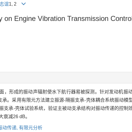
志谊
1, 2
 on Engine Vibration Transmission Control
面，形成的振动声辐射使水下航行器易被探测。针对发动机振
支承。采用有限元方法建立振源-隔振支承-壳体耦合系统振动模
隔振支承-壳体试验系统，验证主被动支承结构对振动传递的控制
衰减26 dB。
振动传递,
有限元分析