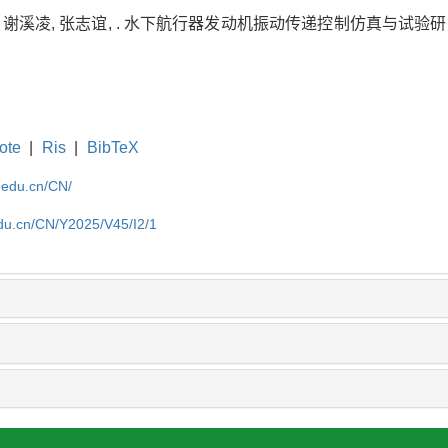
 谢溪凌, 张志谊, . 水下航行器发动机振动传递控制仿真与试验研究[J].
ote
|
Ris
|
BibTeX
u.edu.cn/CN/
.edu.cn/CN/Y2025/V45/I2/1