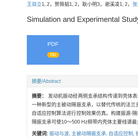
王双立
1, 2，贺佩韬1, 2，耿小明3，谢溪凌1, 2，
张
Simulation and Experimental Study
PDF
701
摘要/Abstract
摘要：
发动机振动经两侧支承结构传递到壳体表
一种新型的主被动隔振支承，以替代传统的法兰
自适应控制算法进行控制效果仿真。构建振源-
隔振支承可使10～500 Hz频带内壳体主要线谱最大
关键词:
振动与波,
主被动隔振支承,
自适应控制,